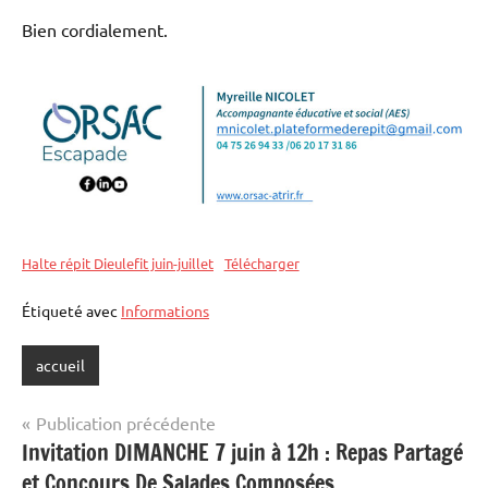
Bien cordialement.
Halte répit Dieulefit juin-juillet
Télécharger
Étiqueté avec
Informations
accueil
Navigation
Publication précédente
Invitation DIMANCHE 7 juin à 12h : Repas Partagé
de
et Concours De Salades Composées