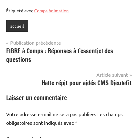
Étiqueté avec
Comps Animation
accueil
Navigation
Publication précédente
FIBRE à Comps : Réponses à l’essentiel des
de
questions
l’article
Article suivant
Halte répit pour aidés CMS Dieulefit
Laisser un commentaire
Votre adresse e-mail ne sera pas publiée.
Les champs
obligatoires sont indiqués avec
*