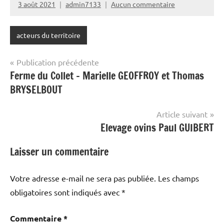
3 août 2021
admin7133
Aucun commentaire
acteurs du territoire
Navigation
Publication précédente
Ferme du Collet – Marielle GEOFFROY et Thomas
de
BRYSELBOUT
l’article
Article suivant
Elevage ovins Paul GUIBERT
Laisser un commentaire
Votre adresse e-mail ne sera pas publiée.
Les champs
obligatoires sont indiqués avec
*
Commentaire
*