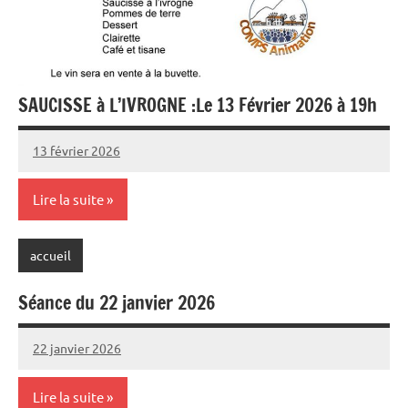
SAUCISSE à L’IVROGNE :Le 13 Février 2026 à 19h
13 février 2026
Sylviane
Aucun
MASSON
commentaire
Lire la suite
accueil
Séance du 22 janvier 2026
22 janvier 2026
Sylviane
Aucun
MASSON
commentaire
Lire la suite