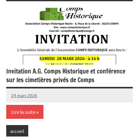
Invitation A.G. Comps Historique et conférence
sur les cimetières privés de Comps
24 mars 2026
Sylviane
Aucun
MASSON
commentaire
Lire la suite
accueil