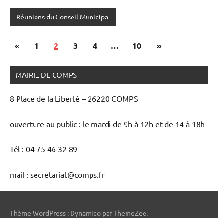
Réunions du Conseil Municipal
Pagination
Publications
Articles
«
1
2
3
4
…
10
»
des
précédentes
suivants
publications
MAIRIE DE COMPS
8 Place de la Liberté – 26220 COMPS
ouverture au public : le mardi de 9h à 12h et de 14 à 18h
Tél : 04 75 46 32 89
mail : secretariat@comps.fr
Thème WordPress : Dynamico par ThemeZee.