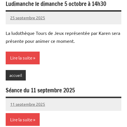
Ludimanche le dimanche 5 octobre à 14h30
25 septembre 2025
Sylviane
Aucun
MASSON
commentaire
La ludothèque Tours de Jeux représentée par Karen sera
présente pour animer ce moment.
Lire la suite
accueil
Séance du 11 septembre 2025
11 septembre 2025
Sylviane
Aucun
MASSON
commentaire
Lire la suite