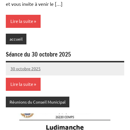
et vous invite à venir le […]
Lire la suite
accueil
Séance du 30 octobre 2025
30 octobre 2025
Sylviane
Aucun
MASSON
commentaire
Lire la suite
Réunions du Conseil Municipal