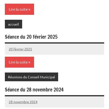
Lire la suite
accueil
Séance du 20 février 2025
20 février 2025
Sylviane
Aucun
MASSON
commentaire
Lire la suite
Réunions du Conseil Municipal
Séance du 28 novembre 2024
28 novembre 2024
Sylviane
Aucun