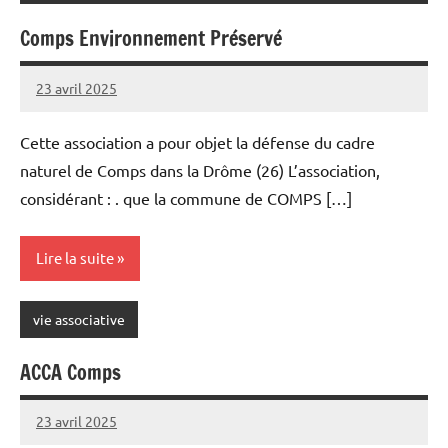
Comps Environnement Préservé
23 avril 2025
Sylviane
Aucun
MASSON
commentaire
Cette association a pour objet la défense du cadre
naturel de Comps dans la Drôme (26) L’association,
considérant : . que la commune de COMPS […]
Lire la suite
vie associative
ACCA Comps
23 avril 2025
Sylviane
Aucun