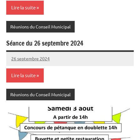
MASSON
commentaire
Lire la suite
Réunions du Conseil Municipal
Séance du 26 septembre 2024
26 septembre 2024
Sylviane
Aucun
MASSON
commentaire
Lire la suite
Réunions du Conseil Municipal