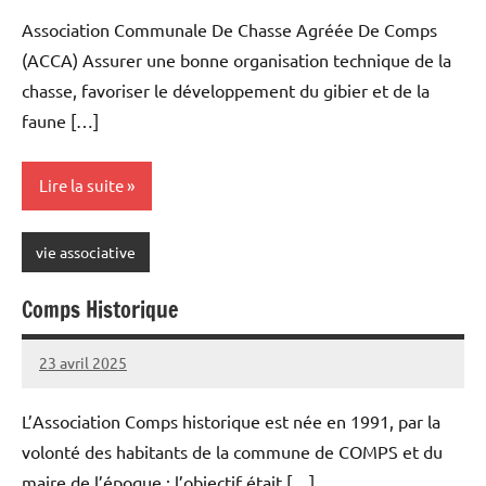
MASSON
commentaire
Association Communale De Chasse Agréée De Comps
(ACCA) Assurer une bonne organisation technique de la
chasse, favoriser le développement du gibier et de la
faune […]
Lire la suite
vie associative
Comps Historique
23 avril 2025
Sylviane
Aucun
MASSON
commentaire
L’Association Comps historique est née en 1991, par la
volonté des habitants de la commune de COMPS et du
maire de l’époque : l’objectif était […]