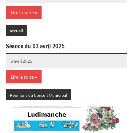
MASSON
commentaire
Lire la suite
accueil
Séance du 03 avril 2025
3 avril 2025
Sylviane
Aucun
MASSON
commentaire
Lire la suite
Réunions du Conseil Municipal