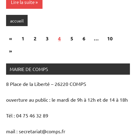
Lire la suite
accueil
Pagination
Publications
«
1
2
3
4
5
6
…
10
des
précédentes
Articles
»
publications
suivants
MAIRIE DE COMPS
8 Place de la Liberté – 26220 COMPS
ouverture au public : le mardi de 9h à 12h et de 14 à 18h
Tél : 04 75 46 32 89
mail : secretariat@comps.fr