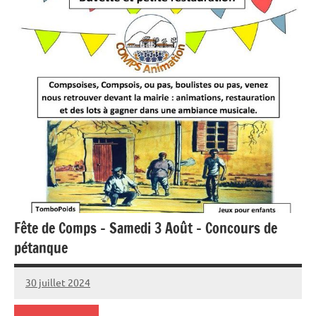
Fête de Comps – Samedi 3 Août – Concours de
pétanque
30 juillet 2024
admin7133
Aucun
commentaire