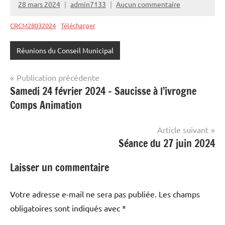
28 mars 2024
admin7133
Aucun commentaire
CRCM28032024
Télécharger
Réunions du Conseil Municipal
Navigation
Publication précédente
Samedi 24 février 2024 – Saucisse à l’ivrogne
de
Comps Animation
l’article
Article suivant
Séance du 27 juin 2024
Laisser un commentaire
Votre adresse e-mail ne sera pas publiée.
Les champs
obligatoires sont indiqués avec
*