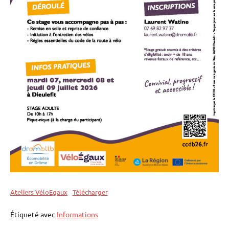
Ateliers VéloEgaux
Télécharger
Étiqueté avec
Informations