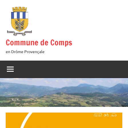
Aller
au
contenu
Commune de Comps
en Drôme Provençale