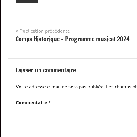
Navigation
Publication précédente
Comps Historique – Programme musical 2024
de
l’article
Laisser un commentaire
Votre adresse e-mail ne sera pas publiée.
Les champs ob
Commentaire
*